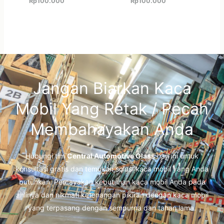
Rp
100.000
Rp
100.000
Jangan Biarkan Kaca
Mobil Yang Retak / Pecah
Membahayakan Anda
Hubungi tim
Central Automotive Glass
hari ini untuk
konsultasi gratis dan temukan solusi kaca mobil yang Anda
butuhkan. Percayakan kebutuhan kaca mobil Anda pada
ahlinya dan nikmati ketenangan pikiran dengan kaca mobil
yang terpasang dengan sempurna dan tahan lama.