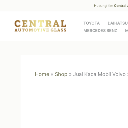
Skip
Hubungi tim
Central
to
content
TOYOTA
DAIHATSU
MERCEDES BENZ
M
Home
»
Shop
»
Jual Kaca Mobil Volvo