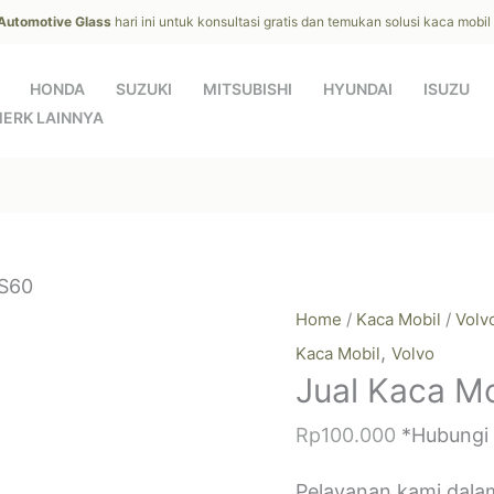
 Automotive Glass
hari ini untuk konsultasi gratis dan temukan solusi kaca mobi
HONDA
SUZUKI
MITSUBISHI
HYUNDAI
ISUZU
ERK LAINNYA
 S60
Home
/
Kaca Mobil
/
Volv
,
Kaca Mobil
Volvo
Jual Kaca Mo
Rp
100.000
*Hubungi
Pelayanan kami dala