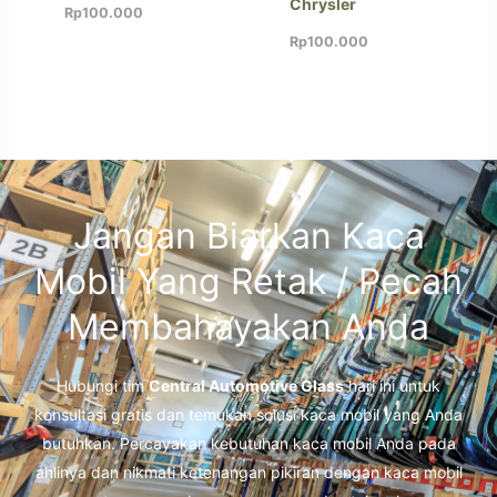
Chrysler
Rp
100.000
Rp
100.000
Jangan Biarkan Kaca
Mobil Yang Retak / Pecah
Membahayakan Anda
Hubungi tim
Central Automotive Glass
hari ini untuk
konsultasi gratis dan temukan solusi kaca mobil yang Anda
butuhkan. Percayakan kebutuhan kaca mobil Anda pada
ahlinya dan nikmati ketenangan pikiran dengan kaca mobil