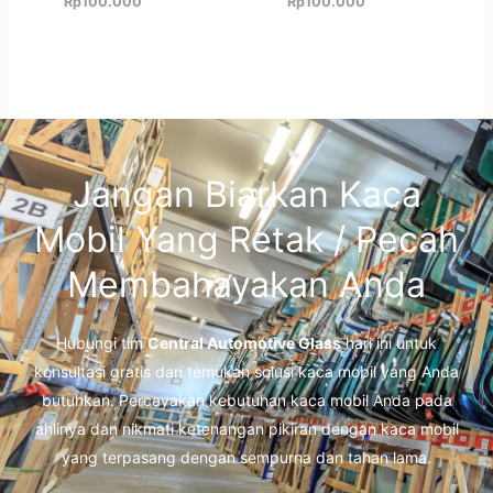
Rp
100.000
Rp
100.000
Jangan Biarkan Kaca
Mobil Yang Retak / Pecah
Membahayakan Anda
Hubungi tim
Central Automotive Glass
hari ini untuk
konsultasi gratis dan temukan solusi kaca mobil yang Anda
butuhkan. Percayakan kebutuhan kaca mobil Anda pada
ahlinya dan nikmati ketenangan pikiran dengan kaca mobil
yang terpasang dengan sempurna dan tahan lama.