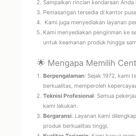
Sampaikan rincian kendaraan Anda k
Pemasangan tersedia di kantor pusa
Kami juga menyediakan layanan pema
Kami menyediakan pengiriman ke sel
untuk keamanan produk hingga samp
🌟 Mengapa Memilih Cent
Berpengalaman
: Sejak 1972, kami 
berkualitas, memperoleh kepercayaa
Teknisi Profesional
: Semua pekerja
kami lakukan.
Bergaransi
: Layanan kami dilengka
produk berkualitas tinggi.
Kualitas Terjamin
: Kami hanya menye