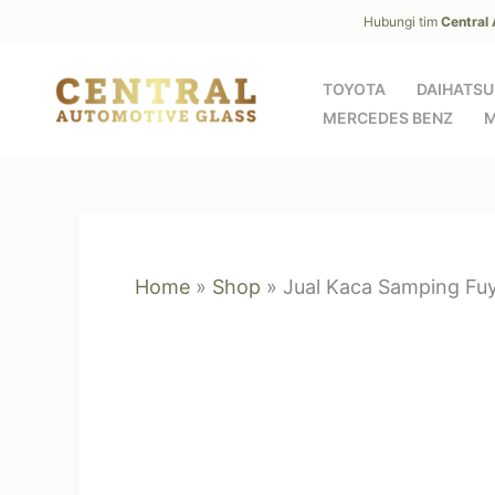
Skip
Hubungi tim
Central
to
content
TOYOTA
DAIHATSU
MERCEDES BENZ
M
Home
»
Shop
»
Jual Kaca Samping Fu