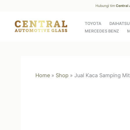
Skip
Hubungi tim
Central
to
content
TOYOTA
DAIHATSU
MERCEDES BENZ
M
Home
»
Shop
»
Jual Kaca Samping Mit