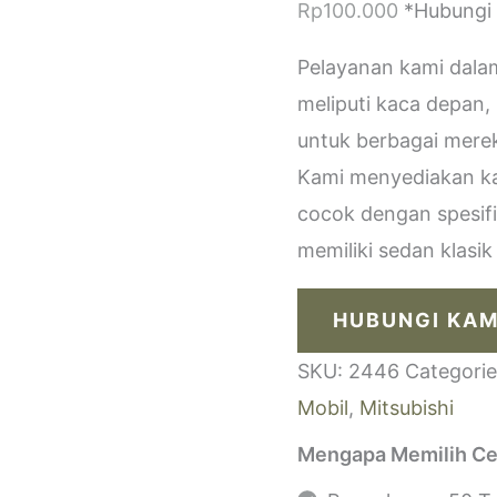
Rp
100.000
*Hubungi
Pelayanan kami dala
meliputi kaca depan,
untuk berbagai merek
Kami menyediakan kac
cocok dengan spesif
memiliki sedan klasi
HUBUNGI KAM
SKU:
2446
Categori
Mobil
,
Mitsubishi
Mengapa Memilih Ce