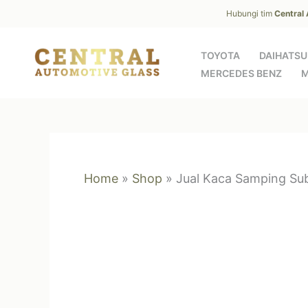
Skip
Hubungi tim
Central
to
content
TOYOTA
DAIHATSU
MERCEDES BENZ
M
Home
»
Shop
»
Jual Kaca Samping S