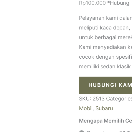
Rp
100.000
*Hubungi
Pelayanan kami dala
meliputi kaca depan,
untuk berbagai merek
Kami menyediakan kac
cocok dengan spesif
memiliki sedan klasi
HUBUNGI KAM
SKU:
2513
Categorie
Mobil
,
Subaru
Mengapa Memilih Ce