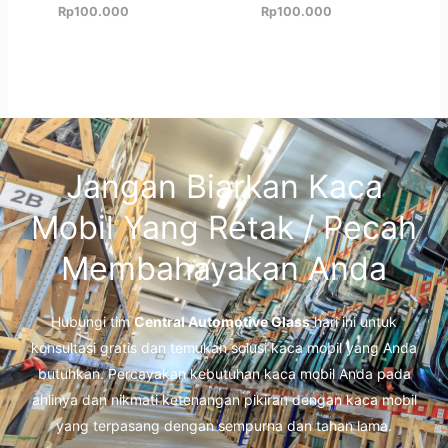
Rp
100.000
Rp
100.000
Jangan Biarkan Kaca
Mobil Yang Retak / Pecah
Membahayakan Anda
Hubungi tim
Central Automotive Glass
hari ini untuk
konsultasi gratis dan temukan solusi kaca mobil yang Anda
butuhkan. Percayakan kebutuhan kaca mobil Anda pada
ahlinya dan nikmati ketenangan pikiran dengan kaca mobil
yang terpasang dengan sempurna dan tahan lama.