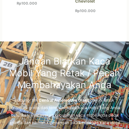
Chevrolet
Rp
100.000
Rp
100.000
Jangan Biarkan Kaca
Mobil Yang Retak / Pecah
Membahayakan Anda
Hubungi tim
Central Automotive Glass
hari ini untuk
konsultasi gratis dan temukan solusi kaca mobil yang Anda
butuhkan. Percayakan kebutuhan kaca mobil Anda pada
ahlinya dan nikmati ketenangan pikiran dengan kaca mobil