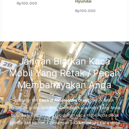
Hyundai
Rp
100.000
Rp
100.000
Jangan Biarkan Kaca
Mobil Yang Retak / Pecah
Membahayakan Anda
Hubungi tim
Central Automotive Glass
hari ini untuk
konsultasi gratis dan temukan solusi kaca mobil yang Anda
butuhkan. Percayakan kebutuhan kaca mobil Anda pada
ahlinya dan nikmati ketenangan pikiran dengan kaca mobil