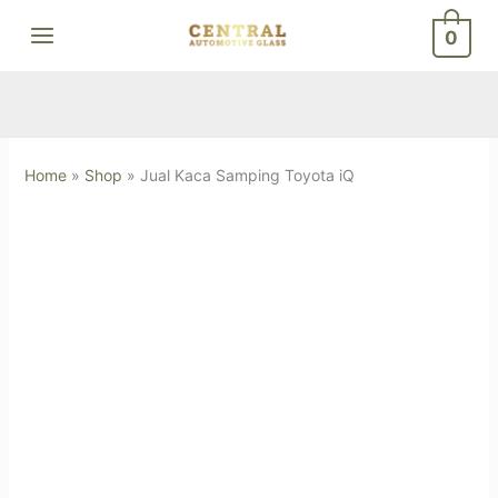
Skip
0
to
content
Home
»
Shop
»
Jual Kaca Samping Toyota iQ