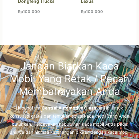
Dongfeng Trucks
Lexus
Rp
100.000
Rp
100.000
Jangan Biarkan Kaca
Mobil Yang Retak / Pecah
Membahayakan Anda
Hubungi tim
Central Automotive Glass
hari ini untuk
konsultasi gratis dan temukan solusi kaca mobil yang Anda
butuhkan. Percayakan kebutuhan kaca mobil Anda pada
ahlinya dan nikmati ketenangan pikiran dengan kaca mobil