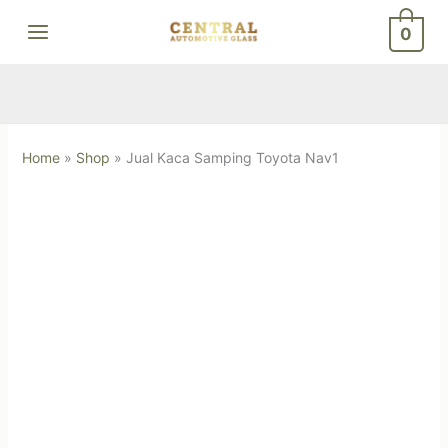
Skip
0
to
content
Home
»
Shop
»
Jual Kaca Samping Toyota Nav1