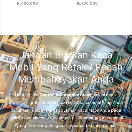
Rp
100.000
Rp
100.000
Jangan Biarkan Kaca
Mobil Yang Retak / Pecah
Membahayakan Anda
Hubungi tim
Central Automotive Glass
hari ini untuk
konsultasi gratis dan temukan solusi kaca mobil yang Anda
butuhkan. Percayakan kebutuhan kaca mobil Anda pada
ahlinya dan nikmati ketenangan pikiran dengan kaca mobil
yang terpasang dengan sempurna dan tahan lama.