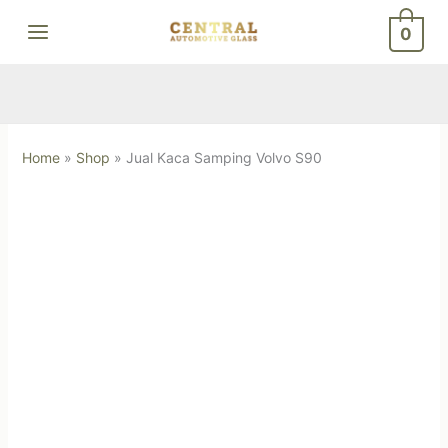
Skip
0
to
content
Home
»
Shop
»
Jual Kaca Samping Volvo S90