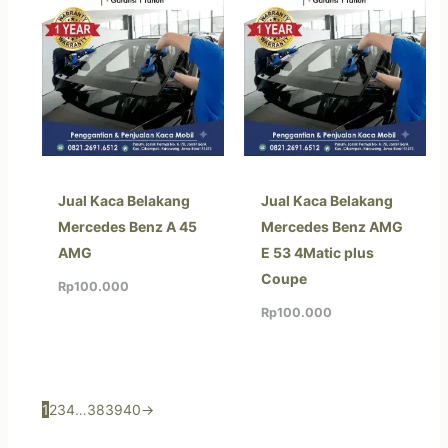
Jual Kaca Belakang
Jual Kaca Belakang
Mercedes Benz A 45
Mercedes Benz AMG
AMG
E 53 4Matic plus
Coupe
Rp
100.000
Rp
100.000
1
2
3
4
…
38
39
40
→