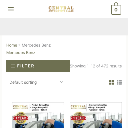
Skip
0
to
content
Home
»
Mercedes Benz
Mercedes Benz
FILTER
Showing 1–12 of 472 results