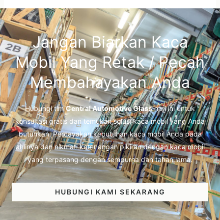
Jangan Biarkan Kaca
Mobil Yang Retak / Pecah
Membahayakan Anda
Hubungi tim
Central Automotive Glass
hari ini untuk
konsultasi gratis dan temukan solusi kaca mobil yang Anda
butuhkan. Percayakan kebutuhan kaca mobil Anda pada
ahlinya dan nikmati ketenangan pikiran dengan kaca mobil
yang terpasang dengan sempurna dan tahan lama.
HUBUNGI KAMI SEKARANG