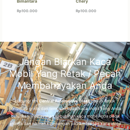
Bimantara
Chery
Rp
100.000
Rp
100.000
Jangan Biarkan Kaca
Mobil Yang Retak / Pecah
Membahayakan Anda
Hubungi tim
Central Automotive Glass
hari ini untuk
konsultasi gratis dan temukan solusi kaca mobil yang Anda
butuhkan. Percayakan kebutuhan kaca mobil Anda pada
ahlinya dan nikmati ketenangan pikiran dengan kaca mobil