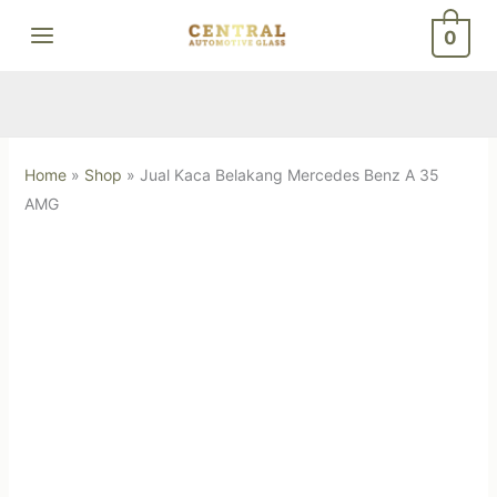
Skip
0
to
content
Home
»
Shop
»
Jual Kaca Belakang Mercedes Benz A 35
AMG