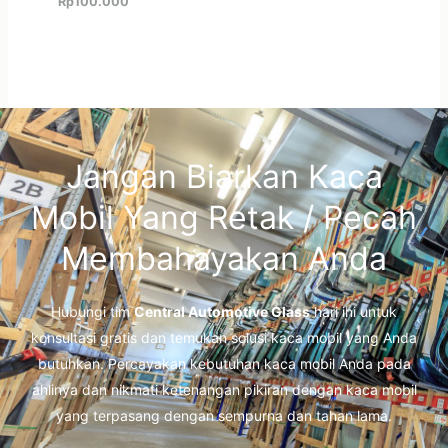
Rp
100.000
Jangan Biarkan Kaca
Mobil Yang Retak / Pecah
Membahayakan Anda
Hubungi tim
Central Automotive Glass
hari ini untuk
konsultasi gratis dan temukan solusi kaca mobil yang Anda
butuhkan. Percayakan kebutuhan kaca mobil Anda pada
ahlinya dan nikmati ketenangan pikiran dengan kaca mobil
yang terpasang dengan sempurna dan tahan lama.