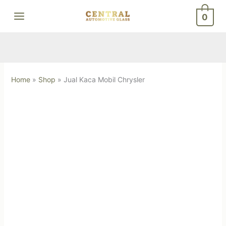
Skip
0
to
content
Home
»
Shop
»
Jual Kaca Mobil Chrysler