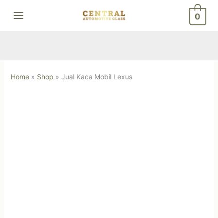
Skip
0
to
content
Home
»
Shop
»
Jual Kaca Mobil Lexus