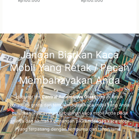
Rp
100.000
Rp
100.000
Jangan Biarkan Kaca
Mobil Yang Retak / Pecah
Membahayakan Anda
Hubungi tim
Central Automotive Glass
hari ini untuk
konsultasi gratis dan temukan solusi kaca mobil yang Anda
butuhkan. Percayakan kebutuhan kaca mobil Anda pada
ahlinya dan nikmati ketenangan pikiran dengan kaca mobil
yang terpasang dengan sempurna dan tahan lama.