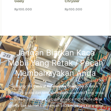
Geely
Chrysler
Rp
100.000
Rp
100.000
Jangan Biarkan Kaca
Mobil Yang Retak / Pecah
Membahayakan Anda
Hubungi tim
Central Automotive Glass
hari ini untuk
konsultasi gratis dan temukan solusi kaca mobil yang Anda
butuhkan. Percayakan kebutuhan kaca mobil Anda pada
ahlinya dan nikmati ketenangan pikiran dengan kaca mobil