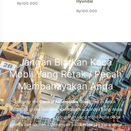
Hyundai
Rp
100.000
Rp
100.000
Jangan Biarkan Kaca
Mobil Yang Retak / Pecah
Membahayakan Anda
Hubungi tim
Central Automotive Glass
hari ini untuk
konsultasi gratis dan temukan solusi kaca mobil yang Anda
butuhkan. Percayakan kebutuhan kaca mobil Anda pada
ahlinya dan nikmati ketenangan pikiran dengan kaca mobil