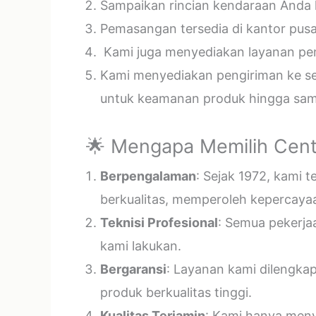
Sampaikan rincian kendaraan Anda k
Pemasangan tersedia di kantor pusa
Kami juga menyediakan layanan pema
Kami menyediakan pengiriman ke sel
untuk keamanan produk hingga samp
🌟 Mengapa Memilih Cent
Berpengalaman
: Sejak 1972, kami 
berkualitas, memperoleh kepercayaa
Teknisi Profesional
: Semua pekerja
kami lakukan.
Bergaransi
: Layanan kami dilengka
produk berkualitas tinggi.
Kualitas Terjamin
: Kami hanya menye