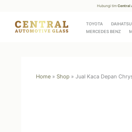
Skip
Hubungi tim
Central
to
content
TOYOTA
DAIHATSU
MERCEDES BENZ
M
Home
»
Shop
»
Jual Kaca Depan Chry