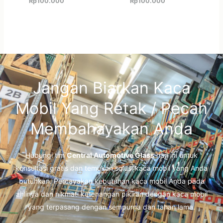
Rp
100.000
Rp
100.000
Jangan Biarkan Kaca
Mobil Yang Retak / Pecah
Membahayakan Anda
Hubungi tim
Central Automotive Glass
hari ini untuk
konsultasi gratis dan temukan solusi kaca mobil yang Anda
butuhkan. Percayakan kebutuhan kaca mobil Anda pada
ahlinya dan nikmati ketenangan pikiran dengan kaca mobil
yang terpasang dengan sempurna dan tahan lama.