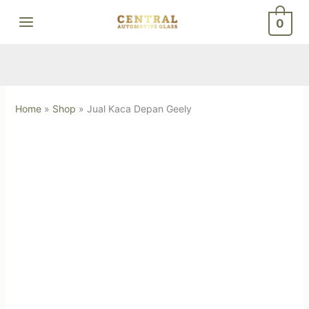
Skip
0
to
content
Home
»
Shop
»
Jual Kaca Depan Geely