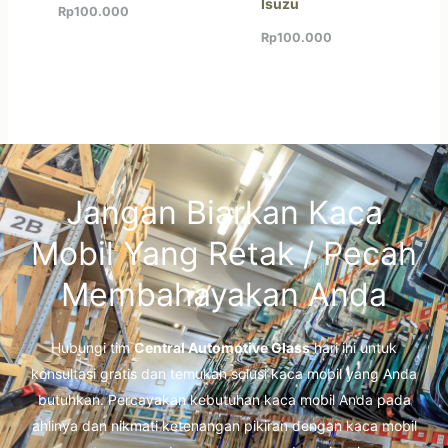
Isuzu
Rp
100.000
Rp
100.000
Jangan Biarkan Kaca
Mobil Yang Retak / Pecah
Membahayakan Anda
Hubungi tim
Central Automotive Glass
hari ini untuk
konsultasi gratis dan temukan solusi kaca mobil yang Anda
butuhkan. Percayakan kebutuhan kaca mobil Anda pada
ahlinya dan nikmati ketenangan pikiran dengan kaca mobil