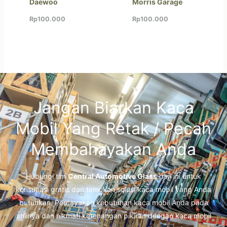
Daewoo
Morris Garage
Rp
100.000
Rp
100.000
Jangan Biarkan Kaca
Mobil Yang Retak / Pecah
Membahayakan Anda
Hubungi tim
Central Automotive Glass
hari ini untuk
konsultasi gratis dan temukan solusi kaca mobil yang Anda
butuhkan. Percayakan kebutuhan kaca mobil Anda pada
ahlinya dan nikmati ketenangan pikiran dengan kaca mobil