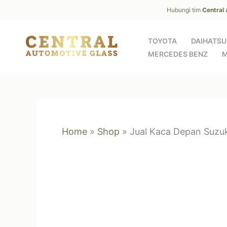
Skip
Hubungi tim
Central
to
content
TOYOTA
DAIHATSU
MERCEDES BENZ
M
Home
»
Shop
»
Jual Kaca Depan Suzuk