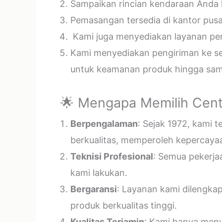
Sampaikan rincian kendaraan Anda k
Pemasangan tersedia di kantor pusa
Kami juga menyediakan layanan pema
Kami menyediakan pengiriman ke sel
untuk keamanan produk hingga samp
🌟 Mengapa Memilih Cent
Berpengalaman
: Sejak 1972, kami 
berkualitas, memperoleh kepercayaa
Teknisi Profesional
: Semua pekerja
kami lakukan.
Bergaransi
: Layanan kami dilengka
produk berkualitas tinggi.
Kualitas Terjamin
: Kami hanya menye