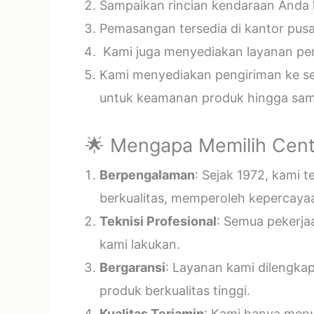
Sampaikan rincian kendaraan Anda k
Pemasangan tersedia di kantor pusa
Kami juga menyediakan layanan pema
Kami menyediakan pengiriman ke sel
untuk keamanan produk hingga samp
🌟 Mengapa Memilih Cent
Berpengalaman
: Sejak 1972, kami 
berkualitas, memperoleh kepercayaa
Teknisi Profesional
: Semua pekerja
kami lakukan.
Bergaransi
: Layanan kami dilengka
produk berkualitas tinggi.
Kualitas Terjamin
: Kami hanya menye