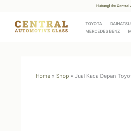
Skip
Hubungi tim
Central
to
content
TOYOTA
DAIHATSU
MERCEDES BENZ
M
Home
»
Shop
»
Jual Kaca Depan Toyot