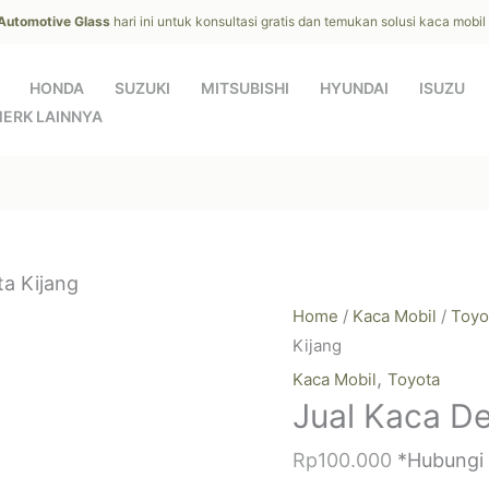
 Automotive Glass
hari ini untuk konsultasi gratis dan temukan solusi kaca mobi
HONDA
SUZUKI
MITSUBISHI
HYUNDAI
ISUZU
ERK LAINNYA
a Kijang
Home
/
Kaca Mobil
/
Toyo
Kijang
,
Kaca Mobil
Toyota
Jual Kaca D
Rp
100.000
*Hubungi