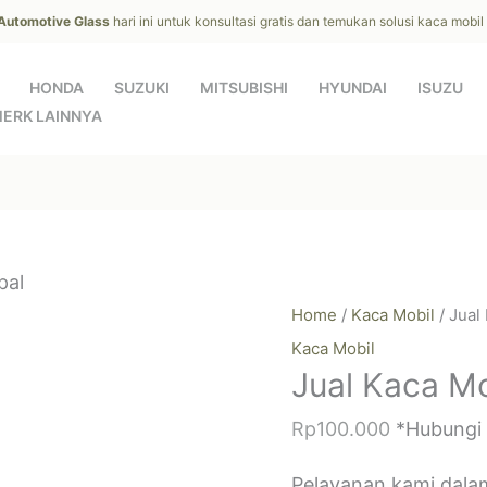
 Automotive Glass
hari ini untuk konsultasi gratis dan temukan solusi kaca mobi
HONDA
SUZUKI
MITSUBISHI
HYUNDAI
ISUZU
ERK LAINNYA
pal
Home
/
Kaca Mobil
/ Jual
Kaca Mobil
Jual Kaca Mo
Rp
100.000
*Hubungi
Pelayanan kami dala