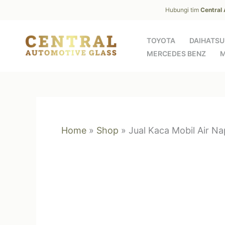
Skip
Hubungi tim
Central
to
content
TOYOTA
DAIHATSU
MERCEDES BENZ
M
Home
»
Shop
»
Jual Kaca Mobil Air Na