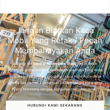
Jangan Biarkan Kaca
Mobil Yang Retak / Pecah
Membahayakan Anda
Hubungi tim
Central Automotive Glass
hari ini untuk
konsultasi gratis dan temukan solusi kaca mobil yang Anda
butuhkan. Percayakan kebutuhan kaca mobil Anda pada
ahlinya dan nikmati ketenangan pikiran dengan kaca mobil
yang terpasang dengan sempurna dan tahan lama.
HUBUNGI KAMI SEKARANG