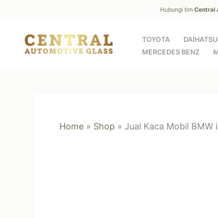
Skip
Hubungi tim
Central
to
content
TOYOTA
DAIHATSU
MERCEDES BENZ
M
Home
»
Shop
»
Jual Kaca Mobil BMW 