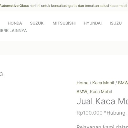
 Automotive Glass
hari ini untuk konsultasi gratis dan temukan solusi kaca mobi
HONDA
SUZUKI
MITSUBISHI
HYUNDAI
ISUZU
ERK LAINNYA
i3
Home
/
Kaca Mobil
/
BM
,
BMW
Kaca Mobil
Jual Kaca M
Rp
100.000
*Hubungi
Pelayanan kami dala