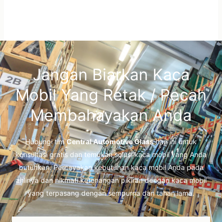
Jangan Biarkan Kaca
Mobil Yang Retak / Pecah
Membahayakan Anda
Hubungi tim
Central Automotive Glass
hari ini untuk
konsultasi gratis dan temukan solusi kaca mobil yang Anda
butuhkan. Percayakan kebutuhan kaca mobil Anda pada
ahlinya dan nikmati ketenangan pikiran dengan kaca mobil
yang terpasang dengan sempurna dan tahan lama.