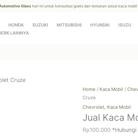
 Automotive Glass
hari ini untuk konsultasi gratis dan temukan solusi kaca mobi
HONDA
SUZUKI
MITSUBISHI
HYUNDAI
ISUZU
ERK LAINNYA
olet Cruze
Home
/
Kaca Mobil
/
Chev
Cruze
,
Chevrolet
Kaca Mobil
Jual Kaca Mo
Rp
100.000
*Hubungi