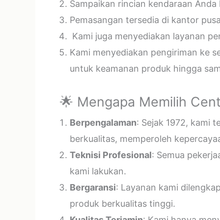
Sampaikan rincian kendaraan Anda k
Pemasangan tersedia di kantor pusa
Kami juga menyediakan layanan pema
Kami menyediakan pengiriman ke sel
untuk keamanan produk hingga samp
🌟 Mengapa Memilih Cent
Berpengalaman
: Sejak 1972, kami 
berkualitas, memperoleh kepercayaa
Teknisi Profesional
: Semua pekerja
kami lakukan.
Bergaransi
: Layanan kami dilengka
produk berkualitas tinggi.
Kualitas Terjamin
: Kami hanya menye