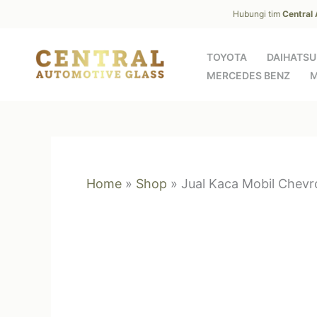
Skip
Hubungi tim
Central
to
content
TOYOTA
DAIHATSU
MERCEDES BENZ
M
Home
»
Shop
»
Jual Kaca Mobil Chevr