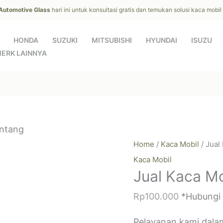
 Automotive Glass
hari ini untuk konsultasi gratis dan temukan solusi kaca mobi
HONDA
SUZUKI
MITSUBISHI
HYUNDAI
ISUZU
ERK LAINNYA
ontang
Home
/
Kaca Mobil
/ Jual
Kaca Mobil
Jual Kaca Mo
Rp
100.000
*Hubungi
Pelayanan kami dala