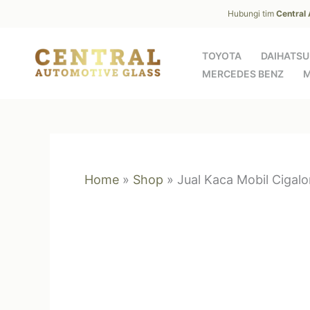
Skip
Hubungi tim
Central
to
content
TOYOTA
DAIHATSU
MERCEDES BENZ
M
Home
»
Shop
»
Jual Kaca Mobil Cigal