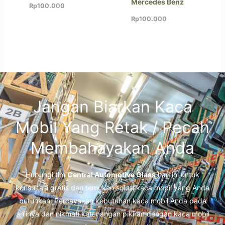
Mercedes Benz
Rp
100.000
Rp
100.000
Jangan Biarkan Kaca
Mobil Yang Retak / Pecah
Membahayakan Anda
Hubungi tim
Central Automotive Glass
hari ini untuk
konsultasi gratis dan temukan solusi kaca mobil yang Anda
butuhkan. Percayakan kebutuhan kaca mobil Anda pada
ahlinya dan nikmati ketenangan pikiran dengan kaca mobil