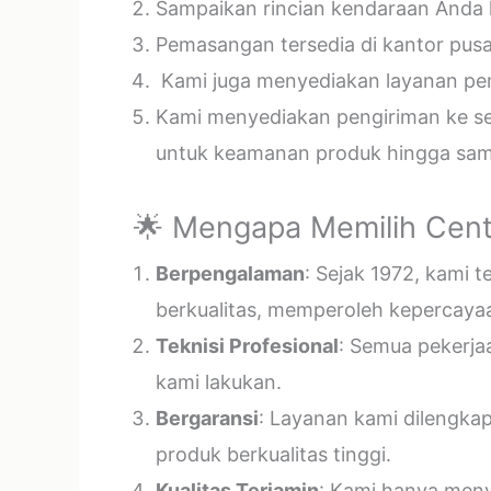
Sampaikan rincian kendaraan Anda k
Pemasangan tersedia di kantor pusa
Kami juga menyediakan layanan pema
Kami menyediakan pengiriman ke sel
untuk keamanan produk hingga samp
🌟 Mengapa Memilih Cent
Berpengalaman
: Sejak 1972, kami 
berkualitas, memperoleh kepercayaa
Teknisi Profesional
: Semua pekerja
kami lakukan.
Bergaransi
: Layanan kami dilengka
produk berkualitas tinggi.
Kualitas Terjamin
: Kami hanya menye