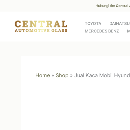
Skip
Hubungi tim
Central
to
content
TOYOTA
DAIHATSU
MERCEDES BENZ
M
Home
»
Shop
»
Jual Kaca Mobil Hyunda