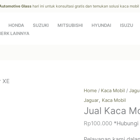
 Automotive Glass
hari ini untuk konsultasi gratis dan temukan solusi kaca mobi
HONDA
SUZUKI
MITSUBISHI
HYUNDAI
ISUZU
ERK LAINNYA
r XE
Home
/
Kaca Mobil
/
Jagu
,
Jaguar
Kaca Mobil
Jual Kaca Mo
Rp
100.000
*Hubungi
Pelayanan kami dala