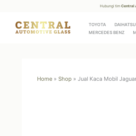
Skip
Hubungi tim
Central
to
content
TOYOTA
DAIHATSU
MERCEDES BENZ
M
Home
»
Shop
»
Jual Kaca Mobil Jagua