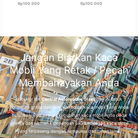
Rp
100.000
Rp
100.000
Jangan Biarkan Kaca
Mobil Yang Retak / Pecah
Membahayakan Anda
Hubungi tim
Central Automotive Glass
hari ini untuk
konsultasi gratis dan temukan solusi kaca mobil yang Anda
butuhkan. Percayakan kebutuhan kaca mobil Anda pada
ahlinya dan nikmati ketenangan pikiran dengan kaca mobil
yang terpasang dengan sempurna dan tahan lama.