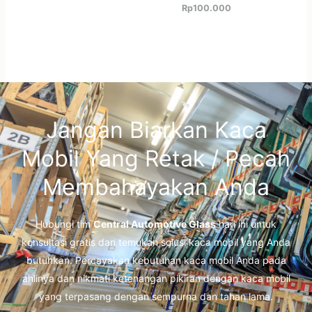
Rp
100.000
Jangan Biarkan Kaca
Mobil Yang Retak / Pecah
Membahayakan Anda
Hubungi tim
Central Automotive Glass
hari ini untuk
konsultasi gratis dan temukan solusi kaca mobil yang Anda
butuhkan. Percayakan kebutuhan kaca mobil Anda pada
ahlinya dan nikmati ketenangan pikiran dengan kaca mobil
yang terpasang dengan sempurna dan tahan lama.