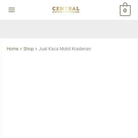
Skip
0
to
content
Home
»
Shop
»
Jual Kaca Mobil Kradenan