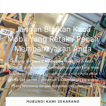
Jangan Biarkan Kaca
Mobil Yang Retak / Pecah
Membahayakan Anda
Hubungi tim
Central Automotive Glass
hari ini untuk
konsultasi gratis dan temukan solusi kaca mobil yang Anda
butuhkan. Percayakan kebutuhan kaca mobil Anda pada
ahlinya dan nikmati ketenangan pikiran dengan kaca mobil
yang terpasang dengan sempurna dan tahan lama.
HUBUNGI KAMI SEKARANG