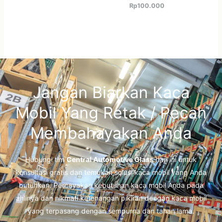
Rp
100.000
Jangan Biarkan Kaca
Mobil Yang Retak / Pecah
Membahayakan Anda
Hubungi tim
Central Automotive Glass
hari ini untuk
konsultasi gratis dan temukan solusi kaca mobil yang Anda
butuhkan. Percayakan kebutuhan kaca mobil Anda pada
ahlinya dan nikmati ketenangan pikiran dengan kaca mobil
yang terpasang dengan sempurna dan tahan lama.