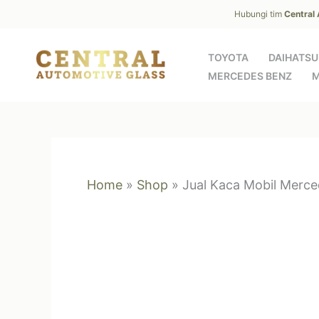
Skip
Hubungi tim
Central
to
content
TOYOTA
DAIHATSU
MERCEDES BENZ
M
Home
»
Shop
»
Jual Kaca Mobil Merce