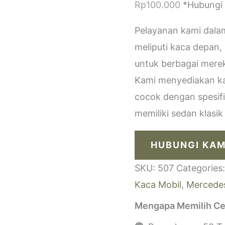
Rp
100.000
*Hubungi
Pelayanan kami dala
meliputi kaca depan,
untuk berbagai merek
Kami menyediakan kac
cocok dengan spesif
memiliki sedan klasi
HUBUNGI KAM
SKU:
507
Categories
Kaca Mobil
,
Mercede
Mengapa Memilih Ce