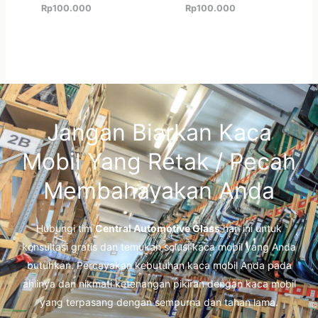
Rp
100.000
Rp
100.000
Jangan Biarkan Kaca
Mobil Yang Retak / Pecah
Membahayakan Anda
Hubungi tim
Central Automotive Glass
hari ini untuk
konsultasi gratis dan temukan solusi kaca mobil yang Anda
butuhkan. Percayakan kebutuhan kaca mobil Anda pada
ahlinya dan nikmati ketenangan pikiran dengan kaca mobil
yang terpasang dengan sempurna dan tahan lama.