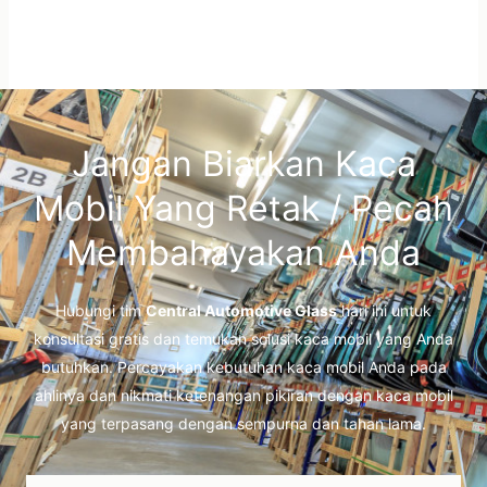
Jangan Biarkan Kaca
Mobil Yang Retak / Pecah
Membahayakan Anda
Hubungi tim
Central Automotive Glass
hari ini untuk
konsultasi gratis dan temukan solusi kaca mobil yang Anda
butuhkan. Percayakan kebutuhan kaca mobil Anda pada
ahlinya dan nikmati ketenangan pikiran dengan kaca mobil
yang terpasang dengan sempurna dan tahan lama.