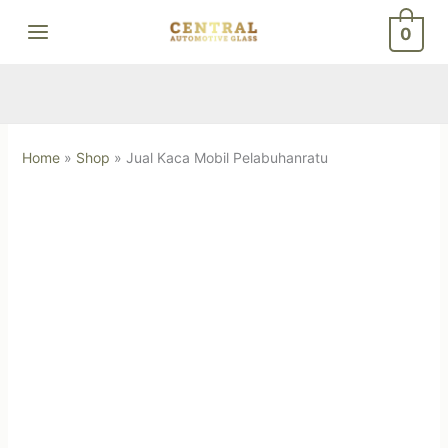
Skip
0
to
content
Home
»
Shop
»
Jual Kaca Mobil Pelabuhanratu