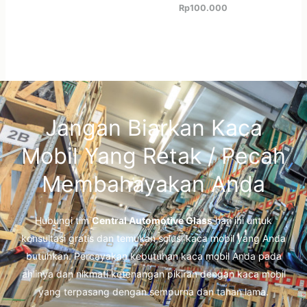
Rp
100.000
Jangan Biarkan Kaca
Mobil Yang Retak / Pecah
Membahayakan Anda
Hubungi tim
Central Automotive Glass
hari ini untuk
konsultasi gratis dan temukan solusi kaca mobil yang Anda
butuhkan. Percayakan kebutuhan kaca mobil Anda pada
ahlinya dan nikmati ketenangan pikiran dengan kaca mobil
yang terpasang dengan sempurna dan tahan lama.