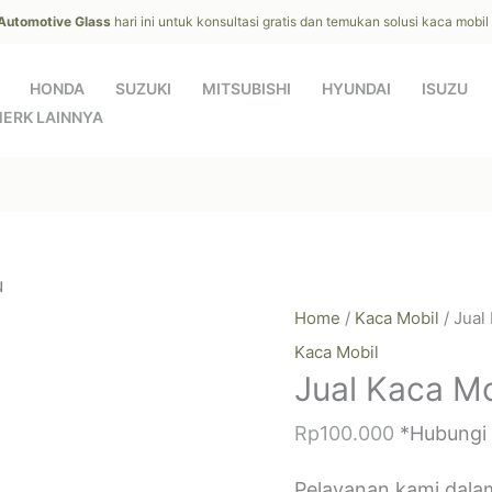
 Automotive Glass
hari ini untuk konsultasi gratis dan temukan solusi kaca mobi
HONDA
SUZUKI
MITSUBISHI
HYUNDAI
ISUZU
ERK LAINNYA
u
Home
/
Kaca Mobil
/ Jual
Kaca Mobil
Jual Kaca Mo
Rp
100.000
*Hubungi
Pelayanan kami dala