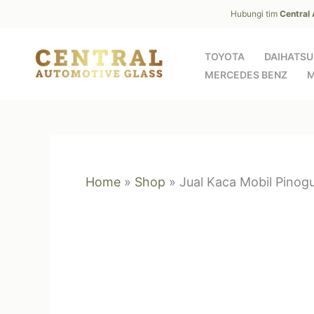
Skip
Hubungi tim
Central
to
content
TOYOTA
DAIHATSU
MERCEDES BENZ
M
Home
»
Shop
»
Jual Kaca Mobil Pinog