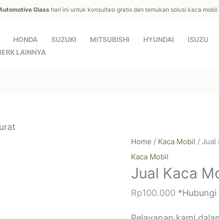
 Automotive Glass
hari ini untuk konsultasi gratis dan temukan solusi kaca mobi
HONDA
SUZUKI
MITSUBISHI
HYUNDAI
ISUZU
ERK LAINNYA
urat
Home
/
Kaca Mobil
/ Jual
Kaca Mobil
Jual Kaca Mo
Rp
100.000
*Hubungi
Pelayanan kami dala