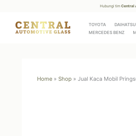
Skip
Hubungi tim
Central
to
content
TOYOTA
DAIHATSU
MERCEDES BENZ
M
Home
»
Shop
»
Jual Kaca Mobil Prings