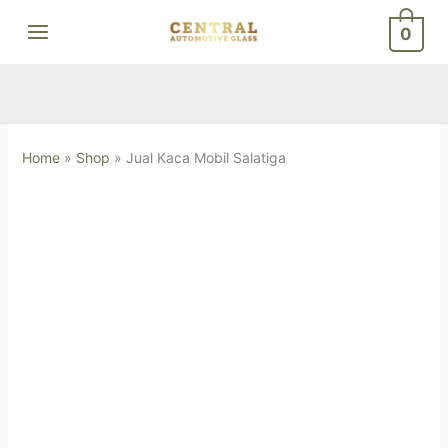
Skip
0
to
content
Home
»
Shop
»
Jual Kaca Mobil Salatiga