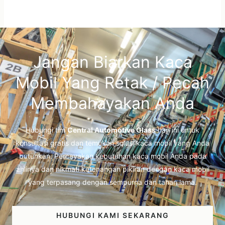
Jangan Biarkan Kaca
Mobil Yang Retak / Pecah
Membahayakan Anda
Hubungi tim
Central Automotive Glass
hari ini untuk
konsultasi gratis dan temukan solusi kaca mobil yang Anda
butuhkan. Percayakan kebutuhan kaca mobil Anda pada
ahlinya dan nikmati ketenangan pikiran dengan kaca mobil
yang terpasang dengan sempurna dan tahan lama.
HUBUNGI KAMI SEKARANG