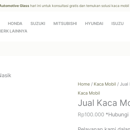
 Automotive Glass
hari ini untuk konsultasi gratis dan temukan solusi kaca mobi
HONDA
SUZUKI
MITSUBISHI
HYUNDAI
ISUZU
ERK LAINNYA
Nasik
Home
/
Kaca Mobil
/ Jual
Kaca Mobil
Jual Kaca Mo
Rp
100.000
*Hubungi
Pelayanan kami dala