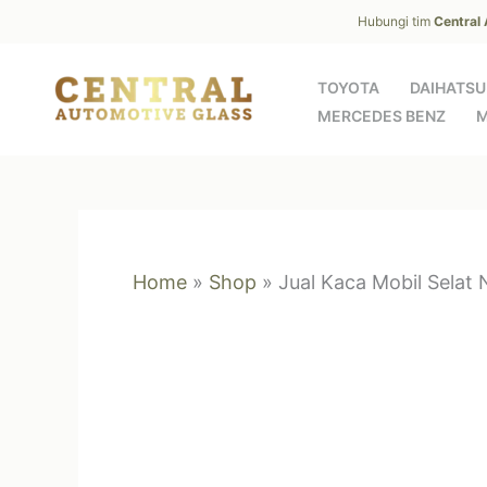
Skip
Hubungi tim
Central
to
content
TOYOTA
DAIHATSU
MERCEDES BENZ
M
Home
»
Shop
»
Jual Kaca Mobil Selat 