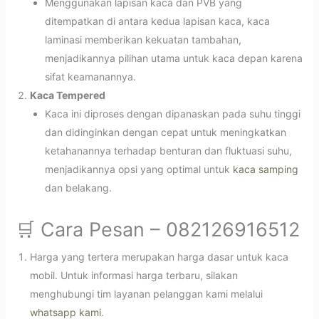
Menggunakan lapisan kaca dan PVB yang
ditempatkan di antara kedua lapisan kaca, kaca
laminasi memberikan kekuatan tambahan,
menjadikannya pilihan utama untuk kaca depan karena
sifat keamanannya.
Kaca Tempered
Kaca ini diproses dengan dipanaskan pada suhu tinggi
dan didinginkan dengan cepat untuk meningkatkan
ketahanannya terhadap benturan dan fluktuasi suhu,
menjadikannya opsi yang optimal untuk
kaca samping
dan belakang.
🛒 Cara Pesan – 082126916512
Harga yang tertera merupakan harga dasar untuk kaca
mobil. Untuk informasi harga terbaru, silakan
menghubungi tim layanan pelanggan kami melalui
whatsapp kami
.