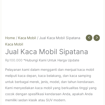
Home
/
Kaca Mobil
/ Jual Kaca Mobil Sipatana
Kaca Mobil
Jual Kaca Mobil Sipatana
Rp
100.000
*Hubungi Kami Untuk Harga Update
Pelayanan kami dalam mengganti dan menjual kaca mobil
meliputi kaca depan, kaca belakang, dan kaca samping
untuk berbagai merek, jenis, model, dan tahun kendaraan.
Kami menyediakan kaca mobil yang berkualitas tinggi yang
cocok dengan spesifikasi kendaraan Anda, apakah Anda
memiliki sedan klasik atau SUV modern.