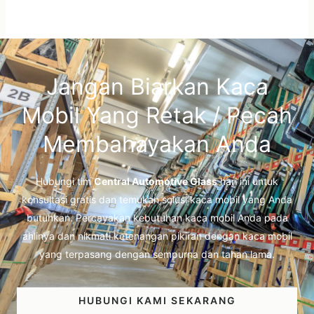
Jangan Biarkan Kaca
Mobil Yang Retak / Pecah
Membahayakan Anda
Hubungi tim
Central Automotive Glass
hari ini untuk
konsultasi gratis dan temukan solusi kaca mobil yang Anda
butuhkan. Percayakan kebutuhan kaca mobil Anda pada
ahlinya dan nikmati ketenangan pikiran dengan kaca mobil
yang terpasang dengan sempurna dan tahan lama.
HUBUNGI KAMI SEKARANG