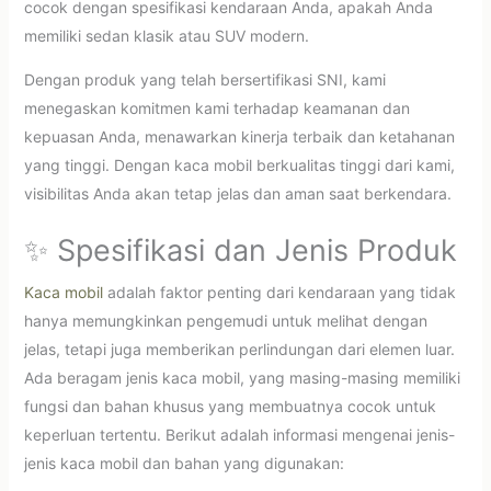
cocok dengan spesifikasi kendaraan Anda, apakah Anda
memiliki sedan klasik atau SUV modern.
Dengan produk yang telah bersertifikasi SNI, kami
menegaskan komitmen kami terhadap keamanan dan
kepuasan Anda, menawarkan kinerja terbaik dan ketahanan
yang tinggi. Dengan kaca mobil berkualitas tinggi dari kami,
visibilitas Anda akan tetap jelas dan aman saat berkendara.
✨ Spesifikasi dan Jenis Produk
Kaca mobil
adalah faktor penting dari kendaraan yang tidak
hanya memungkinkan pengemudi untuk melihat dengan
jelas, tetapi juga memberikan perlindungan dari elemen luar.
Ada beragam jenis kaca mobil, yang masing-masing memiliki
fungsi dan bahan khusus yang membuatnya cocok untuk
keperluan tertentu. Berikut adalah informasi mengenai jenis-
jenis kaca mobil dan bahan yang digunakan: