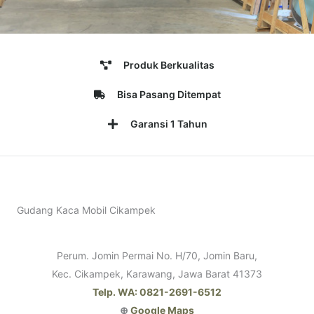
Produk Berkualitas
Bisa Pasang Ditempat
Garansi 1 Tahun
Gudang Kaca Mobil Cikampek
Perum. Jomin Permai No. H/70, Jomin Baru,
Kec. Cikampek, Karawang, Jawa Barat 41373
Telp. WA: 0821-2691-6512
⊕
Google Maps