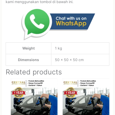
kami menggunakan tombol di bawah ini.
Weight
1 kg
Dimensions
50 × 50 × 50 cm
Related products