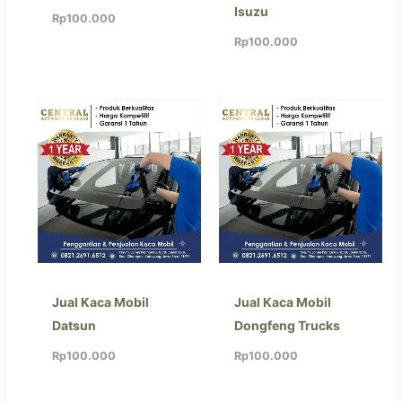
Isuzu
Rp
100.000
Rp
100.000
Jual Kaca Mobil
Jual Kaca Mobil
Datsun
Dongfeng Trucks
Rp
100.000
Rp
100.000