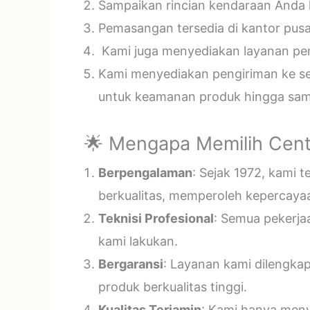
Sampaikan rincian kendaraan Anda k
Pemasangan tersedia di kantor pusa
Kami juga menyediakan layanan pema
Kami menyediakan pengiriman ke sel
untuk keamanan produk hingga samp
🌟 Mengapa Memilih Cent
Berpengalaman
: Sejak 1972, kami 
berkualitas, memperoleh kepercayaa
Teknisi Profesional
: Semua pekerja
kami lakukan.
Bergaransi
: Layanan kami dilengka
produk berkualitas tinggi.
Kualitas Terjamin
: Kami hanya menye