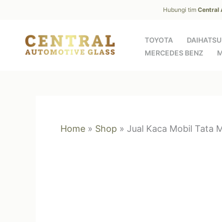
Skip
Hubungi tim
Central
to
content
TOYOTA
DAIHATSU
MERCEDES BENZ
M
Home
»
Shop
»
Jual Kaca Mobil Tata 