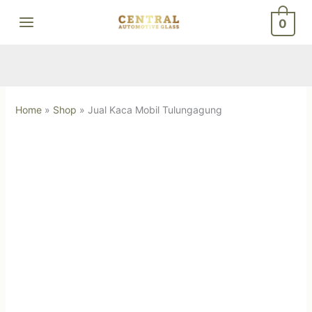
Skip
0
to
content
Home
»
Shop
»
Jual Kaca Mobil Tulungagung