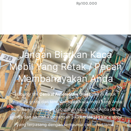
Rp
100.000
Jangan Biarkan Kaca
Mobil Yang Retak / Pecah
Membahayakan Anda
Hubungi tim
Central Automotive Glass
hari ini untuk
konsultasi gratis dan temukan solusi kaca mobil yang Anda
butuhkan. Percayakan kebutuhan kaca mobil Anda pada
ahlinya dan nikmati ketenangan pikiran dengan kaca mobil
yang terpasang dengan sempurna dan tahan lama.