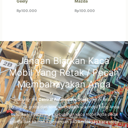
Geely
Mazda
Rp
100.000
Rp
100.000
Jangan Biarkan Kaca
Mobil Yang Retak / Pecah
Membahayakan Anda
Hubungi tim
Central Automotive Glass
hari ini untuk
konsultasi gratis dan temukan solusi kaca mobil yang Anda
butuhkan. Percayakan kebutuhan kaca mobil Anda pada
ahlinya dan nikmati ketenangan pikiran dengan kaca mobil