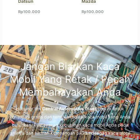
Datsun
Mazda
Rp
100.000
Rp
100.000
Jangan Biarkan Kaca
Mobil Yang Retak / Pecah
Membahayakan Anda
Hubungi tim
Central Automotive Glass
hari ini untuk
konsultasi gratis dan temukan solusi kaca mobil yang Anda
butuhkan. Percayakan kebutuhan kaca mobil Anda pada
ahlinya dan nikmati ketenangan pikiran dengan kaca mobil